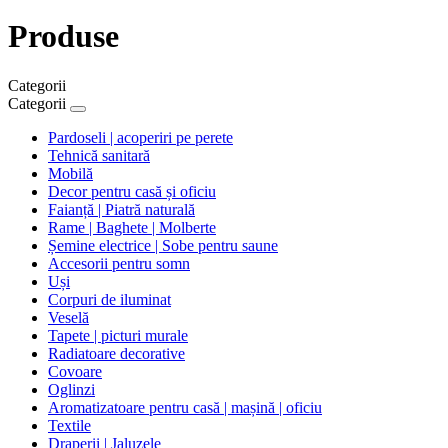
Produse
Categorii
Categorii
Pardoseli | acoperiri pe perete
Tehnică sanitară
Mobilă
Decor pentru casă și oficiu
Faianță | Piatră naturală
Rame | Baghete | Molberte
Șemine electrice | Sobe pentru saune
Accesorii pentru somn
Uși
Corpuri de iluminat
Veselă
Tapete | picturi murale
Radiatoare decorative
Covoare
Oglinzi
Aromatizatoare pentru casă | mașină | oficiu
Textile
Draperii | Jaluzele