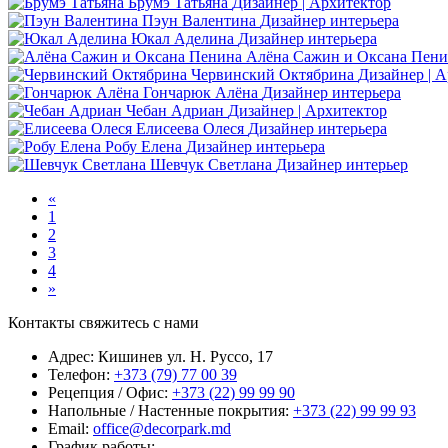
Брумэ Татьяна
Дизайнер | Архитектор
Пэун Валентина
Дизайнер интерьера
Юкал Аделина
Дизайнер интерьера
Алёна Сажин и Оксана Пени
Червинский Октябрина
Дизайнер | 
Гончарюк Алёна
Дизайнер интерьера
Чебан Адриан
Дизайнер | Aрхитектор
Елисеева Олеся
Дизайнер интерьера
Робу Елена
Дизайнер интерьера
Шевчук Светлана
Дизайнер интерьер
«
1
2
3
4
»
Контакты
свяжитесь с нами
Адрес:
Кишинев ул. Н. Руссо, 17
Телефон:
+373 (79) 77 00 39
Рецепция / Офис:
+373 (22) 99 99 90
Напольные / Настенные покрытия:
+373 (22) 99 99 93
Email:
office@decorpark.md
График работы: