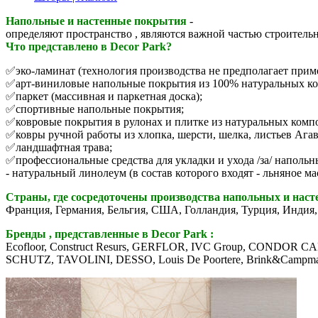
Напольные и настенные покрытия
-
определяют пространство , являются важной частью строительн
Что представлено в Decor Park?
✅эко-ламинат (технология производства не предполагает прим
✅арт-виниловые напольные покрытия из 100% натуральных ко
✅паркет (массивная и паркетная доска);
✅спортивные напольные покрытия;
✅ковровые покрытия в рулонах и плитке из натуральных комп
✅ковры ручной работы из хлопка, шерсти, шелка, листьев Агав
✅ландшафтная трава;
✅профессиональные средства для укладки и ухода /за/ наполь
- натуральный линолеум (в состав которого входят - льняное ма
Страны, где сосредоточены производства напольных и нас
Франция, Германия, Бельгия, США, Голландия, Турция, Индия,
Бренды , представленные в Decor Park :
Ecofloor, Construct Resurs, GERFLOR, IVC Group, COND
SCHUTZ, TAVOLINI, DESSO, Louis De Poortere, Brink&Campman, Ba