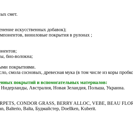
ых смет.
енение искусственных добавок);
мпонентов, виниловые покрытия в рулонах ;
онентов;
ы, био-волокна;
ными покрытиями.
сло, смола сосновых, древесная мука (в том числе из коры пробк
тенных покрытий и вспомогательных материалов:
 Нидерланды, Австралия, Новая Зеландия, Польша, Украина.
OR CARPETS, CONDOR GRASS, BERRY ALLOC, VEBE, BEAU FL
lterio, Balta, Будмайстер, Doellken, Kuberit.